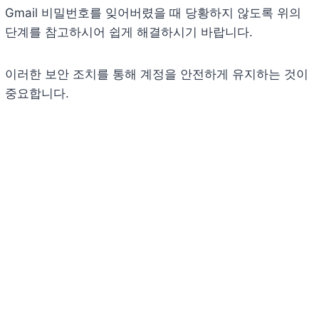
Gmail 비밀번호를 잊어버렸을 때 당황하지 않도록 위의
단계를 참고하시어 쉽게 해결하시기 바랍니다.
이러한 보안 조치를 통해 계정을 안전하게 유지하는 것이
중요합니다.