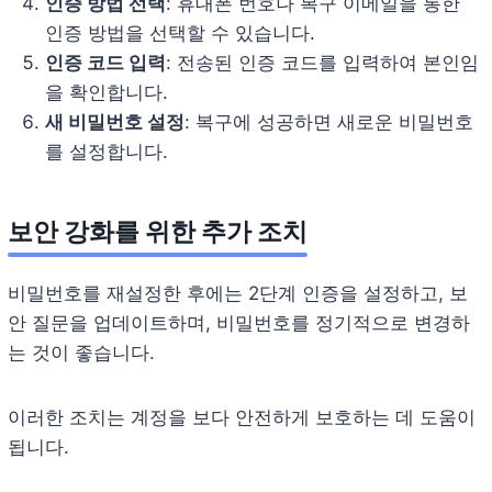
인증 방법 선택
: 휴대폰 번호나 복구 이메일을 통한
인증 방법을 선택할 수 있습니다.
인증 코드 입력
: 전송된 인증 코드를 입력하여 본인임
을 확인합니다.
새 비밀번호 설정
: 복구에 성공하면 새로운 비밀번호
를 설정합니다.
보안 강화를 위한 추가 조치
비밀번호를 재설정한 후에는 2단계 인증을 설정하고, 보
안 질문을 업데이트하며, 비밀번호를 정기적으로 변경하
는 것이 좋습니다.
이러한 조치는 계정을 보다 안전하게 보호하는 데 도움이
됩니다.