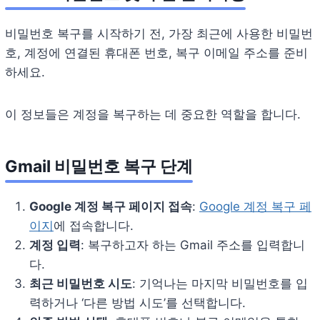
비밀번호 복구를 시작하기 전, 가장 최근에 사용한 비밀번
호, 계정에 연결된 휴대폰 번호, 복구 이메일 주소를 준비
하세요.
이 정보들은 계정을 복구하는 데 중요한 역할을 합니다.
Gmail 비밀번호 복구 단계
Google 계정 복구 페이지 접속
:
Google 계정 복구 페
이지
에 접속합니다.
계정 입력
: 복구하고자 하는 Gmail 주소를 입력합니
다.
최근 비밀번호 시도
: 기억나는 마지막 비밀번호를 입
력하거나 ‘다른 방법 시도’를 선택합니다.