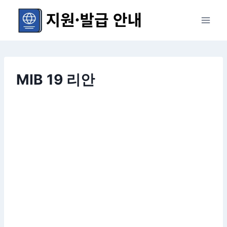
Skip
to
content
MIB 19 리안